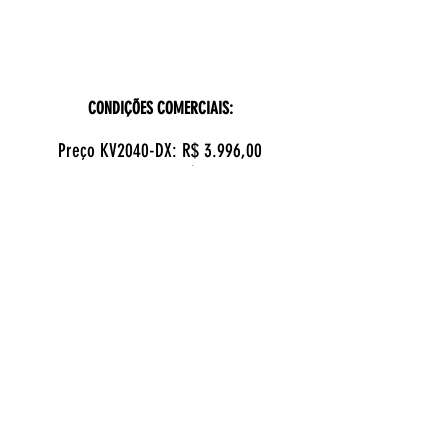
CONDIÇÕES COMERCIAIS:
Preço KV2040-DX: R$ 3.996,00
Preço KV1015-DX
: R$ 2.649,00
Total: R$ 6.645,00
Desconto de 7%: -R$ 465,00
Valor com desconto: R$ 6.180,00
(á vista no pix)
Outras formas de pagamento:
1)
Entrada de R$ 3.090,00 na encomenda e R$