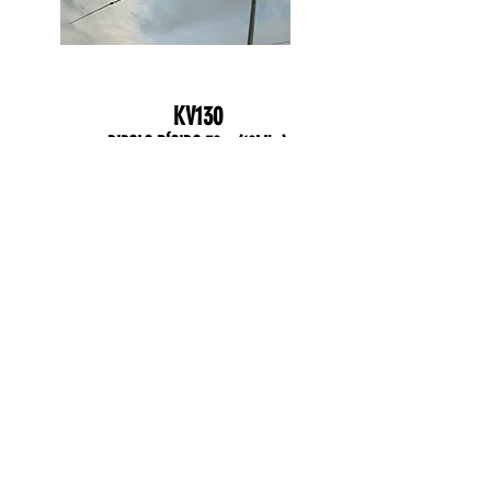
KV130
DIPOLO RÍGIDO 30m (10Mhz)
KV ANTENAS TECNOLOGIA LTDA
Fone: +55 27 99255-1249