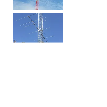
KV101520-CONTEST
16 ELEMENTOS 10/15/20m (14/21/28Mhz)