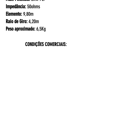
Impedância:
50ohms
Elemento:
9,80m
Raio de Giro:
4,20m
Peso aproximado:
6,5Kg
CONDIÇÕES COMERCIAIS:
Preço: R$ 1.235,00 (á vista no pix)
Outras formas de pagamento:
1)
Entrada de R$ 650,00 na encomenda e R$ 650,00 no
envio
2) Parcelamento á combinar.
OBS
.1: Frete por conta do comprador
OBS.2: Consultar prazo de entrega