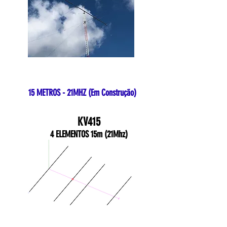
15 METROS - 21MHZ (Em Construção)
KV415
4 ELEMENTOS 15m (21Mhz)